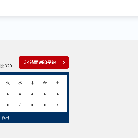
24時間WEB予約
開329
火
水
木
金
土
●
●
●
●
●
●
/
●
●
/
、祝日