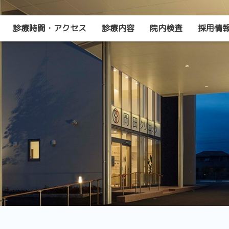
診療時間・アクセス
診療内容
院内検査
採用情
内科
禁煙外来
循環器疾患
舌下免疫療法
高血圧症
在宅酸素療法
糖尿病
訪問診療
脂質異常症
AGA
高尿酸血症
ED治療
慢性閉塞性肺疾患（COPD）
プラセンタ
脂肪肝
健康診断
睡眠時無呼吸症候群
予防接種