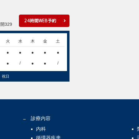
24時間WEB予約
開329
火
水
木
金
土
●
●
●
●
●
●
/
●
●
/
、祝日
診療内容
内科
循環器疾患